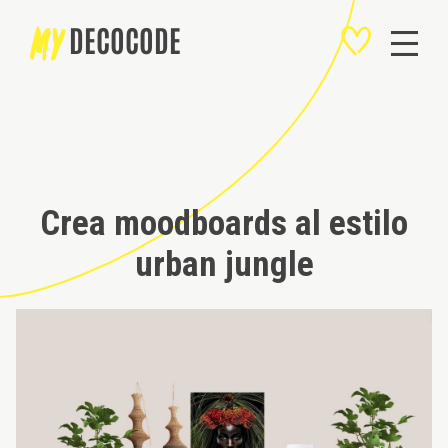
MY
DECOCODE
Crea moodboards al estilo
urban jungle