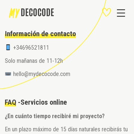
SALTAR
MY
DECOCODE
AL
CONTENIDO
Información de contacto
+34696521811
Solo mañanas de 11-12h
hello@mydecocode.com
FAQ
-Servicios online
¿En cuánto tiempo recibiré mi proyecto?
En un plazo máximo de 15 días naturales recibirás tu