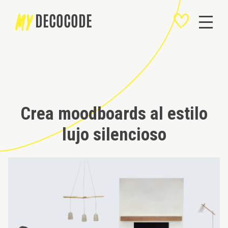
MY
DECOCODE
Crea moodboards al estilo
lujo silencioso