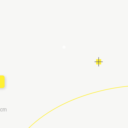
O
 cm