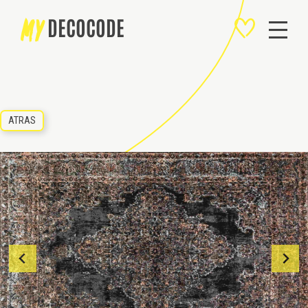
SALTAR
MY
DECOCODE
AL
CONTENIDO
ATRAS