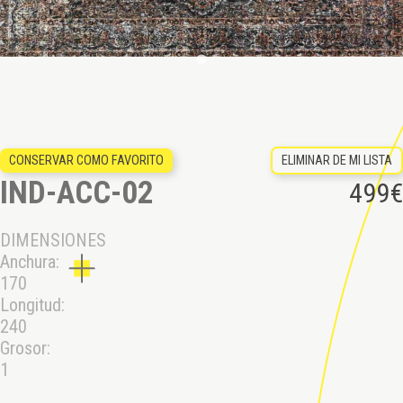
ELIMINAR DE MI LISTA
CONSERVAR COMO FAVORITO
IND-ACC-02
499
€
DIMENSIONES
Anchura:
170
Longitud:
240
Grosor:
1