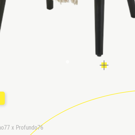
O
ho77 x Profundo76