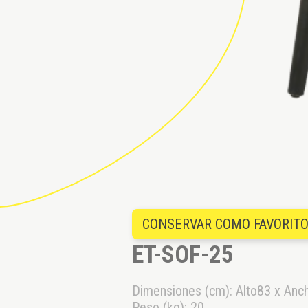
CONSERVAR COMO FAVORIT
ET-SOF-25
Dimensiones (cm): Alto83 x Anc
Peso (kg): 20