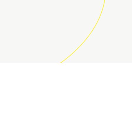
ÚNETE A LA COMUNIDAD DE
DECOCODERS
Suscríbete a la newsletter para aprovechar nuestras
ofertas y regalos