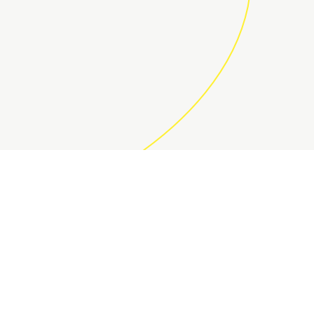
ÚNETE A LA COMUNIDAD DE
DECOCODERS
Suscríbete a la newsletter para aprovechar nuestras
ofertas y regalos