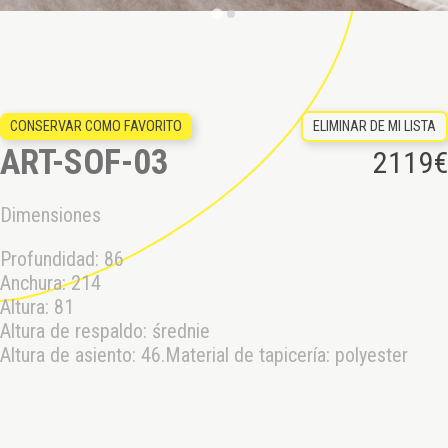
ELIMINAR DE MI LISTA
CONSERVAR COMO FAVORITO
ART-SOF-03
2119
€
Dimensiones
Profundidad: 86

Anchura: 214

Altura: 81

Altura de respaldo: średnie

Altura de asiento: 46.Material de tapicería: polyester