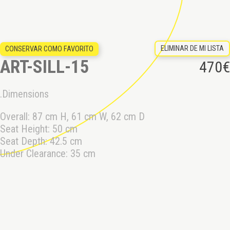
ELIMINAR DE MI LISTA
CONSERVAR COMO FAVORITO
ART-SILL-15
470
€
.Dimensions
Overall: 87 cm H, 61 cm W, 62 cm D

Seat Height: 50 cm

Seat Depth: 42.5 cm

Under Clearance: 35 cm