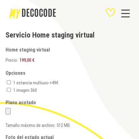
SALTAR
MY
DECOCODE
AL
CONTENIDO
Servicio Home staging virtual
Home staging virtual
Precio:
Opciones
1 estancia multiuso +49€
1 imagen 360
Plano acotado
Tamaño máximo de archivo: 512 MB.
Foto del estado actual